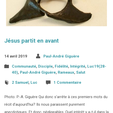
Jésus partit en avant
14 avril 2019
Paul-André Giguère
Communauté
,
Disciple
,
Fidélité
,
Intégrité
,
Luc19(28-
40)
,
Paul-André Giguère
,
Rameaux
,
Salut
2 Samuel
,
Luc
1 Commentaire
Photo: P.-A. Giguère Qui donc s’arrête à ces premiers mots du
récit d’aujourd’hui? Ils nous paraissent purement
anecdotiques. Et donc, négligeables. Quel intérêt y a-t-il dans la