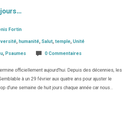
 jours…
nis Fortin
iversité
,
humanité
,
Salut
,
temple
,
Unité
eu
,
Psaumes
0 Commentaires
termine officiellement aujourd’hui. Depuis des décennies, les
Semblable à un 29 février aux quatre ans pour ajuster le
 trop d’une semaine de huit jours chaque année car nous…