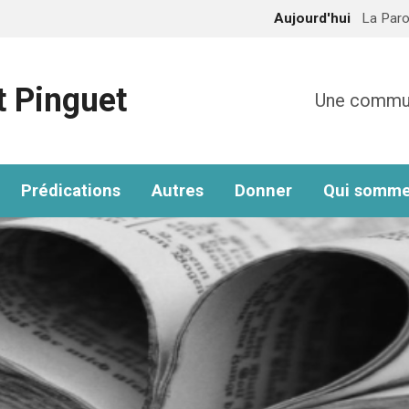
Aujourd'hui
La Paro
t Pinguet
Une communa
Prédications
Autres
Donner
Qui somme