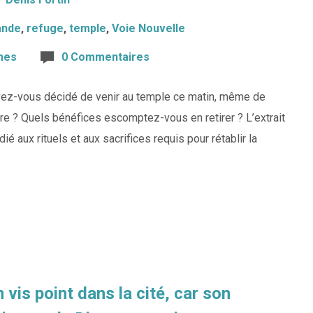
ande
,
refuge
,
temple
,
Voie Nouvelle
mes
0 Commentaires
 avez-vous décidé de venir au temple ce matin, même de
aire ? Quels bénéfices escomptez-vous en retirer ? L’extrait
é aux rituels et aux sacrifices requis pour rétablir la
 vis point dans la cité, car son