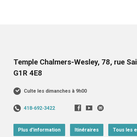
Temple Chalmers-Wesley, 78, rue Sai
G1R 4E8
Culte les dimanches à 9h00
418-692-3422
Plus d'information
Itinéraires
Tous les 