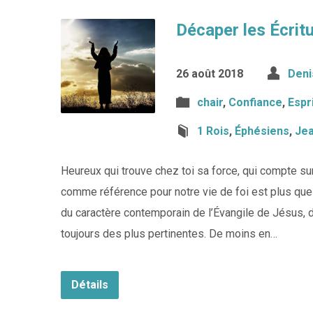
Décaper les Écrit
26 août 2018
Deni
chair
,
Confiance
,
Espr
1 Rois
,
Éphésiens
,
Je
Heureux qui trouve chez toi sa force, qui compte sur
comme référence pour notre vie de foi est plus qu
du caractère contemporain de l’Évangile de Jésus, d
toujours des plus pertinentes. De moins en…
Détails