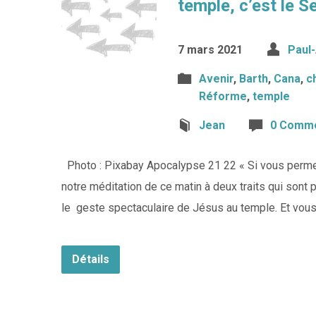
temple, c’est le S
7 mars 2021
Paul
Avenir
,
Barth
,
Cana
,
c
Réforme
,
temple
Jean
0 Comme
Photo : Pixabay Apocalypse 21 22 « Si vous permet
notre méditation de ce matin à deux traits qui sont
le geste spectaculaire de Jésus au temple. Et vous 
Détails