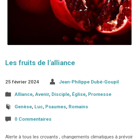
Les fruits de l’alliance
25 février 2024
Jean-Philippe Dubé-Goupil
Alliance
,
Avenir
,
Disciple
,
Église
,
Promesse
Genèse
,
Luc
,
Psaumes
,
Romains
0 Commentaires
Alerte à tous les croyants ; changements climatiques à prévoir