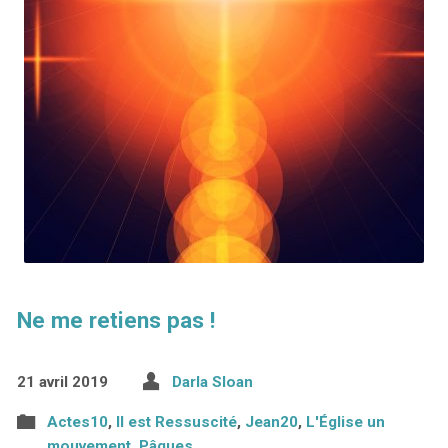
Ne me retiens pas !
21 avril 2019
Darla Sloan
Actes10
,
Il est Ressuscité
,
Jean20
,
L'Église un
mouvement
,
Pâques