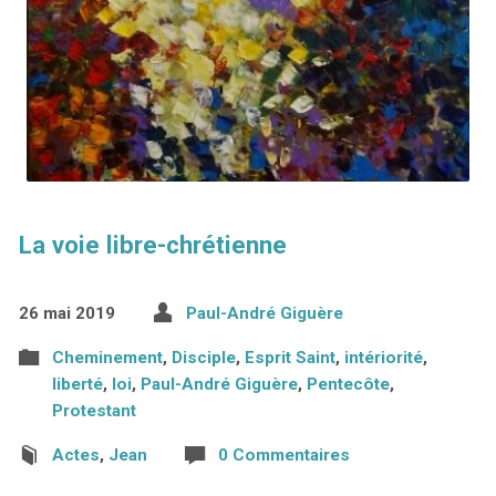
La voie libre-chrétienne
26 mai 2019
Paul-André Giguère
Cheminement
,
Disciple
,
Esprit Saint
,
intériorité
,
liberté
,
loi
,
Paul-André Giguère
,
Pentecôte
,
Protestant
Actes
,
Jean
0 Commentaires