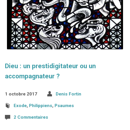
Dieu : un prestidigitateur ou un
accompagnateur ?
1 octobre 2017
Denis Fortin
Exode
,
Philippiens
,
Psaumes
2 Commentaires