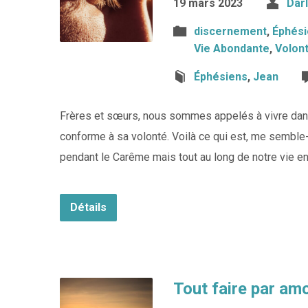
19 mars 2023
Dar
discernement
,
Éphés
Vie Abondante
,
Volont
Éphésiens
,
Jean
Frères et sœurs, nous sommes appelés à vivre dans l
conforme à sa volonté. Voilà ce qui est, me semble-t
pendant le Carême mais tout au long de notre vie en 
Détails
Tout faire par amo