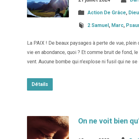
Action De Grâce
,
Dieu
2 Samuel
,
Marc
,
Psau
La PAIX ! De beaux paysages à perte de vue, plein de
vie en abondance, quoi ? Et comme bruit de fond, le
vent. Aucune bombe qui n’explose ni fusil qui ne se
Détails
On ne voit bien q