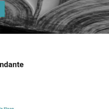
ondante
la Sloan