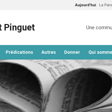
Aujourd'hui
La Paro
t Pinguet
Une communa
Prédications
Autres
Donner
Qui somme