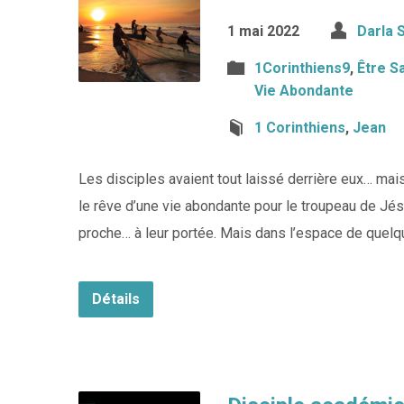
1 mai 2022
Darla 
1Corinthiens9
,
Être S
Vie Abondante
1 Corinthiens
,
Jean
Les disciples avaient tout laissé derrière eux… mai
le rêve d’une vie abondante pour le troupeau de Jés
proche… à leur portée. Mais dans l’espace de quelqu
Détails