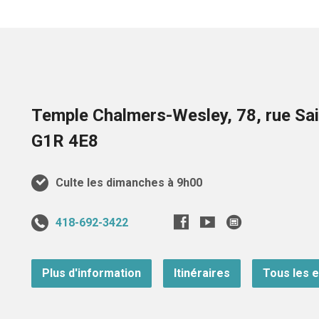
Temple Chalmers-Wesley, 78, rue Sai
G1R 4E8
Culte les dimanches à 9h00
418-692-3422
Plus d'information
Itinéraires
Tous les 