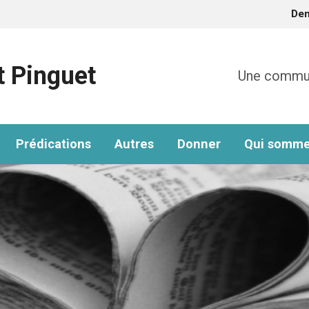
De
t Pinguet
Une communa
Prédications
Autres
Donner
Qui somme