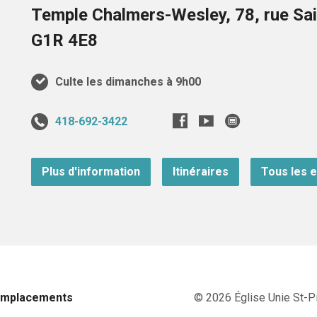
Temple Chalmers-Wesley, 78, rue Sai
G1R 4E8
Culte les dimanches à 9h00
418-692-3422
Plus d'information
Itinéraires
Tous les 
Emplacements
© 2026 Église Unie St-Pi