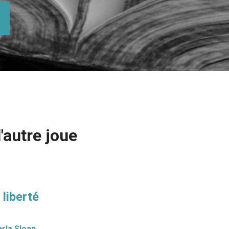
'autre joue
a liberté
rla Sloan