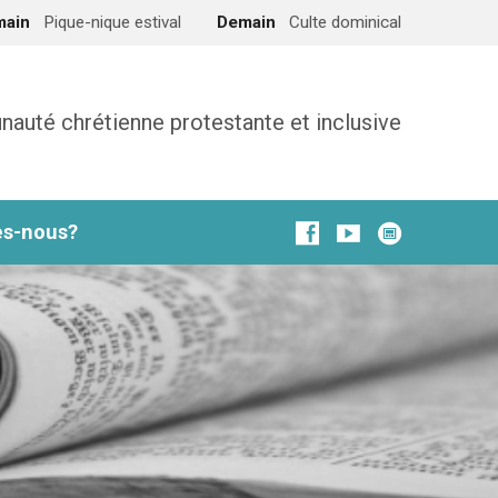
main
Pique-nique estival
Demain
Culte dominical
uté chrétienne protestante et inclusive
s-nous?