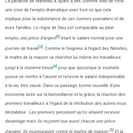
La parabole de Matthieu a, quant à elle, comme toile de fond
une crise de l’emploi dramatique avec tout ce que cela
implique pour la subsistance de ces ouvriers journaliers et de
leurs familles. Le règne de Dieu est comparable au plein
[2]
emploi,
une pièce d’argent
étant le salaire normal pour une
[3]
journée de travail
. Comme le Seigneur à l’égard des Ninivites,
le maître de la maison va chercher lui-même les travailleurs
[4]
jusqu’à la
onzième heure
pour que quiconque le souhaite
puisse se mettre à l’œuvre et recevoir le salaire indispensable
à la vie, être sauvé. Dans ce passage, bonne nouvelle d’une
économie axée sur la bienveillance et la grâce, la réaction des
premiers travailleurs à l’égard de la rétribution des autres nous
déstabilise :
Les premiers pensèrent qu’ils allaient recevoir
davantage mais ils reçurent eux aussi chacun une pièce
[5]
d’argent. Ils murmuraient contre le maître de maison.
Et la