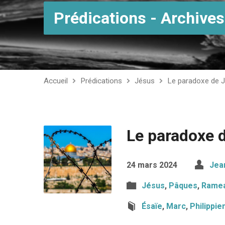
Prédications - Archives
Accueil
Prédications
Jésus
Le paradoxe de 
Le paradoxe 
24 mars 2024
Jea
Jésus
,
Pâques
,
Rame
Ésaïe
,
Marc
,
Philippie