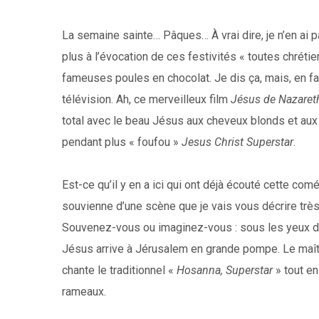
La semaine sainte… Pâques… À vrai dire, je n’en ai 
plus à l’évocation de ces festivités « toutes chréti
fameuses poules en chocolat. Je dis ça, mais, en fait
télévision. Ah, ce merveilleux film
Jésus de Nazare
total avec le beau Jésus aux cheveux blonds et aux y
pendant plus « foufou »
Jesus Christ Superstar
.
Est-ce qu’il y en a ici qui ont déjà écouté cette com
souvienne d’une scène que je vais vous décrire très
Souvenez-vous ou imaginez-vous : sous les yeux des
Jésus arrive à Jérusalem en grande pompe. Le maître 
chante le traditionnel «
Hosanna, Superstar
» tout en
rameaux.