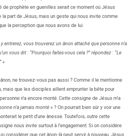
té de prophète en guenilles serait ce moment où Jésus
e la part de Jésus, mais un geste qui nous invite comme
que la perception que nous avons de lui.
s y entrerez, vous trouverez un ânon attaché que personne n’a
’un vous dit : “Pourquoi faites-vous cela ?” répondez : “Le
” »
un ânon, ne trouvez-vous pas aussi ? Comme il le mentionne
, mais que les disciples aillent emprunter la bête pour
e personne n’a encore monté. Cette consigne de Jésus m’a
sonne n’a jamais monté
» ? On pourrait bien sûr y voir une
onterait le petit d’une ânesse. Toutefois, outre cette
consigne nous invite surtout à l’engagement. Si on considère
si considérer que cet ânon-là peut servir à nouveau. Jésus