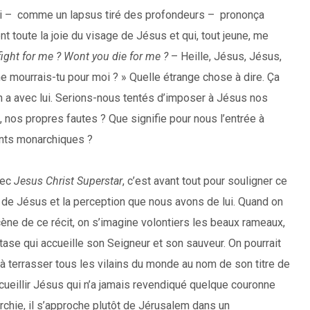
 qui – comme un lapsus tiré des profondeurs – prononça
 toute la joie du visage de Jésus et qui, tout jeune, me
fight for me ? Wont you die for me ?
– Heille, Jésus, Jésus,
ne mourrais-tu pour moi ? » Quelle étrange chose à dire. Ça
on a avec lui. Serions-nous tentés d’imposer à Jésus nos
e, nos propres fautes ? Que signifie pour nous l’entrée à
ents monarchiques ?
vec
Jesus Christ Superstar
, c’est avant tout pour souligner ce
e de Jésus et la perception que nous avons de lui. Quand on
scène de ce récit, on s’imagine volontiers les beaux rameaux,
tase qui accueille son Seigneur et son sauveur. On pourrait
à terrasser tous les vilains du monde au nom de son titre de
cueillir Jésus qui n’a jamais revendiqué quelque couronne
rchie, il s’approche plutôt de Jérusalem dans un