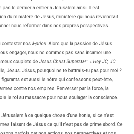
pas le dernier à entrer à Jérusalem ainsi. Il est
on du ministère de Jésus, ministère qui nous reviendrait
ionner nous réformer dans nos propres perspectives.
oi contester nos
à-priori
. Alors que la passion de Jésus
 à nous engager, nous ne sommes pas sans incarner une
 fameux couplets de
Jesus Christ Superstar
: «
Hey JC, JC
lle, Jésus, Jésus, pourquoi ne te battrais-tu pas pour moi ?
figurants est aussi le nôtre qui confessons peut-être,
armes contre nos empires. Renverser par la force, la
envoie le roi au massacre pour nous soulager la conscience.
à Jérusalem à ce quelque chose d’une ironie, si ce n’est
mes faisant de Jésus ce qu’il n’est pas de prime abord. Ce
posons parfois par nos actions, nos perspectives et nos