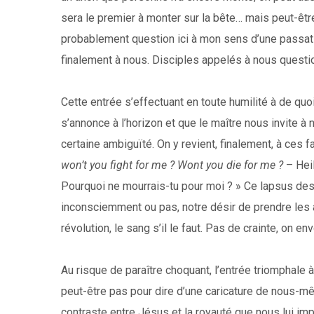
sera le premier à monter sur la bête… mais peut-être 
probablement question ici à mon sens d’une passati
finalement à nous. Disciples appelés à nous quest
Cette entrée s’effectuant en toute humilité à de qu
s’annonce à l’horizon et que le maître nous invite
certaine ambiguïté. On y revient, finalement, à ces
won’t you fight for me ? Wont you die for me ?
– Hei
Pourquoi ne mourrais-tu pour moi ? » Ce lapsus des 
inconsciemment ou pas, notre désir de prendre les 
révolution, le sang s’il le faut. Pas de crainte, on 
Au risque de paraître choquant, l’entrée triomphale 
peut-être pas pour dire d’une caricature de nous-mê
contraste entre Jésus et la royauté que nous lui im