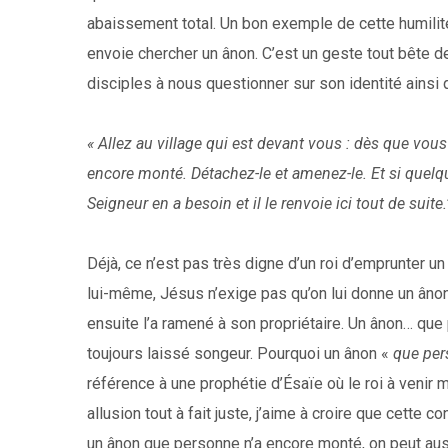
abaissement total. Un bon exemple de cette humili
envoie chercher un ânon. C’est un geste tout bête d
disciples à nous questionner sur son identité ainsi 
« Allez au village qui est devant vous : dès que vou
encore monté. Détachez-le et amenez-le. Et si quelqu
Seigneur en a besoin et il le renvoie ici tout de suite.
Déjà, ce n’est pas très digne d’un roi d’emprunter 
lui-même, Jésus n’exige pas qu’on lui donne un ânon
ensuite l’a ramené à son propriétaire. Un ânon… qu
toujours laissé songeur. Pourquoi un ânon «
que per
référence à une prophétie d’Ésaïe où le roi à venir m
allusion tout à fait juste, j’aime à croire que cette 
un ânon que personne n’a encore monté, on peut aus