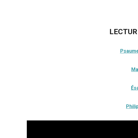
LECTUR
Psaume 
Ma
Ésa
Phili