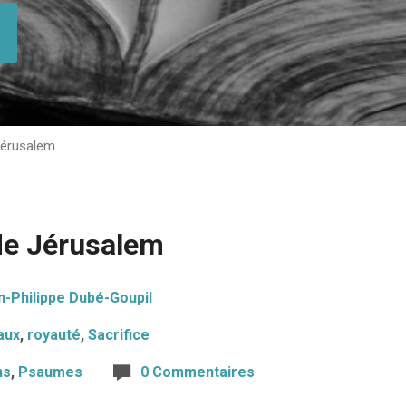
Jérusalem
de Jérusalem
n-Philippe Dubé-Goupil
aux
,
royauté
,
Sacrifice
ns
,
Psaumes
0 Commentaires