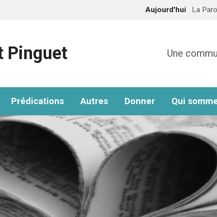
Aujourd'hui
La Paro
t Pinguet
Une communa
Prédications
Autres
Donner
Qui somme