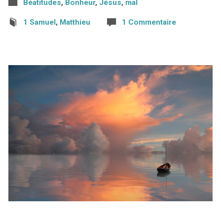
Béatitudes
,
Bonheur
,
Jésus
,
mal
1 Samuel
,
Matthieu
1 Commentaire