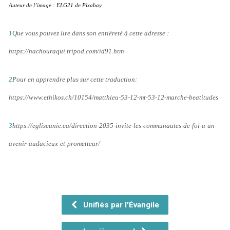
Auteur de l’image : ELG21 de Pixabay
1
Que vous pouvez lire dans son entièreté à cette adresse :
https://nachouraqui.tripod.com/id91.htm
2
Pour en apprendre plus sur cette traduction:
https://www.ethikos.ch/10154/matthieu-53-12-mt-53-12-marche-beatitudes
3
https://egliseunie.ca/direction-2035-invite-les-communautes-de-foi-a-un-
avenir-audacieux-et-prometteur/
Unifiés par l'Évangile