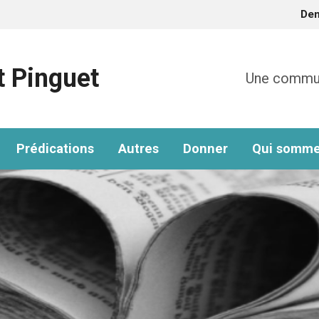
De
t Pinguet
Une communa
Prédications
Autres
Donner
Qui somme