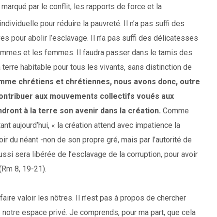
rqué par le conflit, les rapports de force et la
 individuelle pour réduire la pauvreté. Il n’a pas suffi des
es pour abolir l’esclavage. Il n’a pas suffi des délicatesses
ommes et les femmes. Il faudra passer dans le tamis des
a terre habitable pour tous les vivants, sans distinction de
me chrétiens et chrétiennes, nous avons donc, outre
contribuer aux mouvements collectifs voués aux
ront à la terre son avenir dans la création.
Comme
ant aujourd’hui, « la création attend avec impatience la
uvoir du néant -non de son propre gré, mais par l’autorité de
 aussi sera libérée de l’esclavage de la corruption, pour avoir
 (Rm 8, 19-21).
aire valoir les nôtres. Il n’est pas à propos de chercher
notre espace privé. Je comprends, pour ma part, que cela