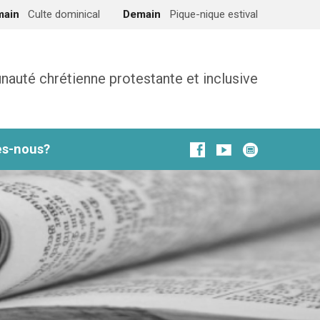
main
Culte dominical
Demain
Pique-nique estival
uté chrétienne protestante et inclusive
s-nous?