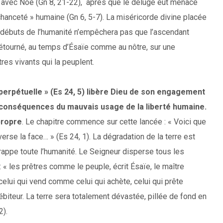
uée avec Noé (Gn 8, 21-22), après que le déluge eut menacé
anceté » humaine (Gn 6, 5-7). La miséricorde divine placée
 débuts de l’humanité n’empêchera pas que l’ascendant
détourné, au temps d’Ésaïe comme au nôtre, sur une
res vivants qui la peuplent.
 perpétuelle » (Es 24, 5) libère Dieu de son engagement
es conséquences du mauvais usage de la liberté humaine.
propre
. Le chapitre commence sur cette lancée : « Voici que
verse la face… » (Es 24, 1). La dégradation de la terre est
rappe toute l’humanité. Le Seigneur disperse tous les
 : « les prêtres comme le peuple, écrit Ésaïe, le maître
lui qui vend comme celui qui achète, celui qui prête
iteur. La terre sera totalement dévastée, pillée de fond en
2).