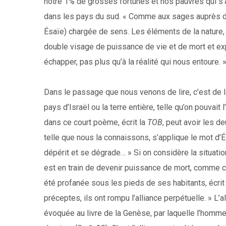
notre 1% de grosses fortunes et nos pauvres qui s
dans les pays du sud. « Comme aux sages auprès de
Ésaïe) chargée de sens. Les éléments de la nature, le 
double visage de puissance de vie et de mort et ex
échapper, pas plus qu’à la réalité qui nous entoure. 
Dans le passage que nous venons de lire, c’est de la 
pays d’Israël ou la terre entière, telle qu’on pouva
dans ce court poème, écrit la
TOB
, peut avoir les d
telle que nous la connaissons, s’applique le mot d’É
dépérit et se dégrade… » Si on considère la situatio
est en train de devenir puissance de mort, comme co
été profanée sous les pieds de ses habitants, écrit É
préceptes, ils ont rompu l’alliance perpétuelle. » L
évoquée au livre de la Genèse, par laquelle l’homme, 