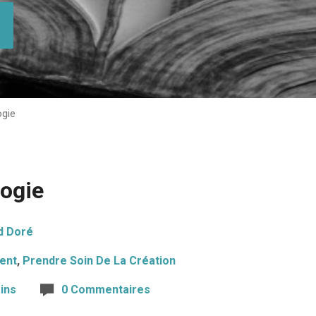
ogie
logie
d Doré
ent
,
Prendre Soin De La Création
ins
0 Commentaires