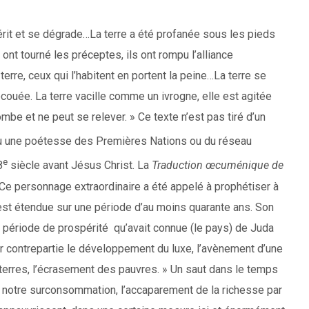
érit et se dégrade…La terre a été profanée sous les pieds
s ont tourné les préceptes, ils ont rompu l’alliance
terre, ceux qui l’habitent en portent la peine…La terre se
ecouée. La terre vacille comme un ivrogne, elle est agitée
be et ne peut se relever. » Ce texte n’est pas tiré d’un
ou une poétesse des Premières Nations ou du réseau
e
8
siècle avant Jésus Christ. La
Traduction œcuménique de
« Ce personnage extraordinaire a été appelé à prophétiser à
s’est étendue sur une période d’au moins quarante ans. Son
la période de prospérité qu’avait connue (le pays) de Juda
our contrepartie le développement du luxe, l’avènement d’une
 terres, l’écrasement des pauvres. » Un saut dans le temps
 notre surconsommation, l’accaparement de la richesse par