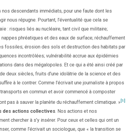
ns nos descendants immédiats, pour une faute dont les
gir nous répugne. Pourtant, l’éventualité que cela se
 : risques liés au nucléaire, tant civil que militaire;
s nappes phréatiques et des eaux de surface; réchauffement
s fossiles; érosion des sols et destruction des habitats par
uences incontrôlées; vulnérabilité accrue aux épidémies
ions dans des mégalopoles. Et ce qui a été ainsi créé par
de deux siècles, fruits d’une idolâtrie de la science et des
ffire à le contrer. Comme l’écrivait une journaliste à propos
les transports en commun et avoir commencé à composter
[1]
iront pas à sauver la planète du réchauffement climatique. »
s des actions collectives
. Nos actions et nos
 chercher à s’y insérer. Pour ceux et celles qui ont un
nser, comme l’écrivait un sociologue, que « la transition se