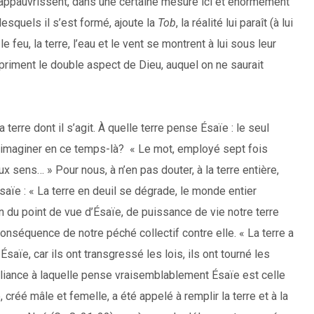
’appauvrissent, dans une certaine mesure ici et énormément
squels il s’est formé, ajoute la
Tob
, la réalité lui paraît (à lui
feu, la terre, l’eau et le vent se montrent à lui sous leur
priment le double aspect de Dieu, auquel on ne saurait
»
terre dont il s’agit. À quelle terre pense Ésaïe : le seul
it l’imaginer en ce temps-là? « Le mot, employé sept fois
eux sens… » Pour nous, à n’en pas douter, à la terre entière,
saïe : « La terre en deuil se dégrade, le monde entier
n du point de vue d’Ésaïe, de puissance de vie notre terre
nséquence de notre péché collectif contre elle. « La terre a
saïe, car ils ont transgressé les lois, ils ont tourné les
’alliance à laquelle pense vraisemblablement Ésaïe est celle
créé mâle et femelle, a été appelé à remplir la terre et à la