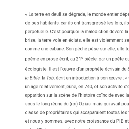
« La terre en deuil se dégrade, le monde entier dép
de ses habitants, car ils ont transgressé les lois, il
perpétuelle. C’est pourquoi la malédiction dévore la 
brise, la terre vole en éclats, elle est violemment s
comme une cabane. Son péché pèse sur elle, elle tom
e
poème en prose écrit, au 21
siècle, par un poète 
écologiste. Il est l’œuvre d’un prophète écrivain du 
la Bible
, la
Tob
, écrit en introduction à son œuvre : 
un âge relativement jeune, en 740, et son activité 
apparition sur la scène de l’histoire coïncide avec 
sous le long règne du (roi) Ozias, mais qui avait p
classe de propriétaires qui accaparaient toutes les
et nous y sommes, avec notre croissance du PIB et