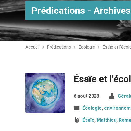
Prédications - Archives
Accueil
Prédications
Écologie
Ésaïe et l’écol
Ésaïe et l’éco
6 août 2023
Géral
Écologie
,
environnem
Ésaïe
,
Matthieu
,
Roma