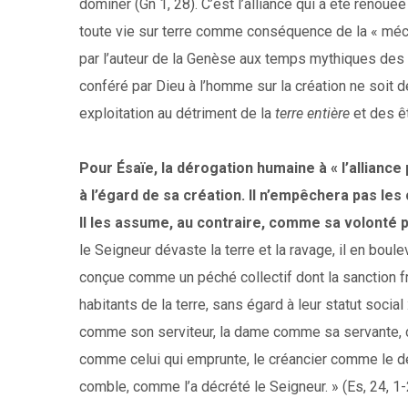
dominer (Gn 1, 28). C’est l’alliance qui a été reno
toute vie sur terre comme conséquence de la « méch
par l’auteur de la Genèse aux temps mythiques des
conféré par Dieu à l’homme sur la création ne soit 
exploitation au détriment de la
terre entière
et des êt
Pour Ésaïe, la dérogation humaine à « l’alliance
à l’égard de sa création. Il n’empêchera pas l
Il les assume, au contraire, comme sa volonté 
le Seigneur dévaste la terre et la ravage, il en boule
conçue comme un péché collectif dont la sanction f
habitants de la terre, sans égard à leur statut social
comme son serviteur, la dame comme sa servante, ce
comme celui qui emprunte, le créancier comme le déb
comble, comme l’a décrété le Seigneur. » (Es, 24, 1-