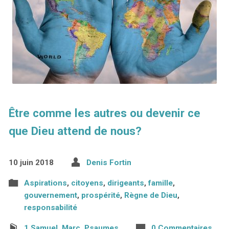
Être comme les autres ou devenir ce
que Dieu attend de nous?
10 juin 2018
Denis Fortin
Aspirations
,
citoyens
,
dirigeants
,
famille
,
gouvernement
,
prospérité
,
Règne de Dieu
,
responsabilité
1 Samuel
,
Marc
,
Psaumes
0 Commentaires