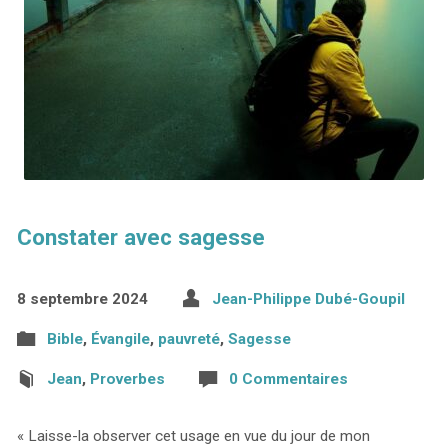
Constater avec sagesse
8 septembre 2024
Jean-Philippe Dubé-Goupil
Bible
,
Évangile
,
pauvreté
,
Sagesse
Jean
,
Proverbes
0 Commentaires
« Laisse-la observer cet usage en vue du jour de mon