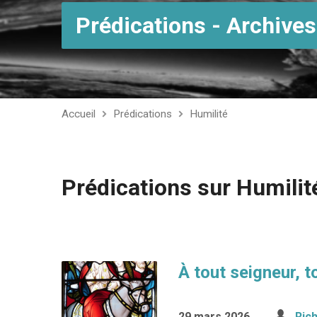
Prédications - Archives
Accueil
Prédications
Humilité
Prédications sur Humilit
À tout seigneur, t
29 mars 2026
Ric