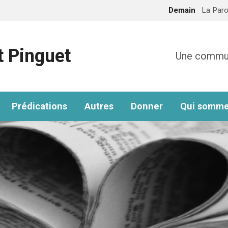
Demain
La Paro
t Pinguet
Une communa
Prédications
Autres
Donner
Qui somme