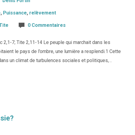
Denis Fortin
é
,
Puissance
,
relèvement
Tite
0 Commentaires
2,1-7; Tite 2,11-14 Le peuple qui marchait dans les
taient le pays de l’ombre, une lumière a resplendi.1 Cette
 dans un climat de turbulences sociales et politiques,…
sie?