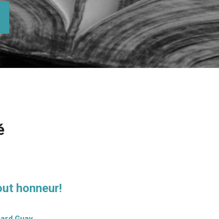
é
out honneur!
hard Guay