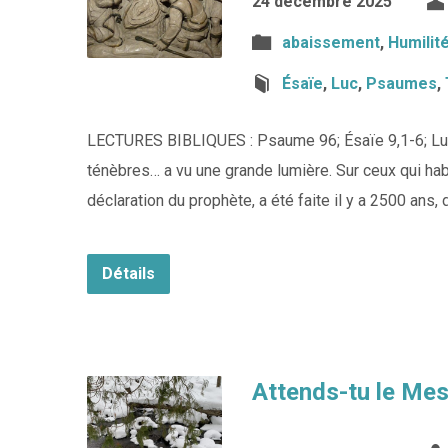
24 décembre 2025
abaissement
,
Humilit
Ésaïe
,
Luc
,
Psaumes
,
LECTURES BIBLIQUES : Psaume 96; Ésaïe 9,1-6; Luc 
ténèbres… a vu une grande lumière. Sur ceux qui habi
déclaration du prophète, a été faite il y a 2500 ans,
Détails
Attends-tu le Mes