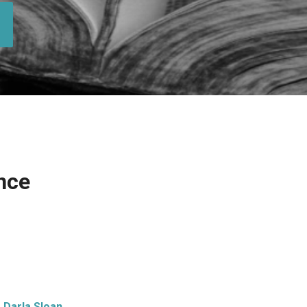
nce
Darla Sloan