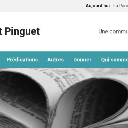
Aujourd'hui
La Paro
t Pinguet
Une communa
Prédications
Autres
Donner
Qui somme