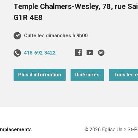
Temple Chalmers-Wesley, 78, rue Sai
G1R 4E8
Culte les dimanches à 9h00
418-692-3422
Plus d'information
Itinéraires
Tous les 
Emplacements
© 2026 Église Unie St-Pi