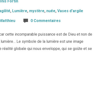
nis Fortin
agilité
,
Lumière
,
mystère
,
nuée
,
Vases d'argile
Matthieu
0 Commentaires
 car cette incomparable puissance est de Dieu et non de
de lumière… Le symbole de la lumière est une image
ne réalité globale qui nous enveloppe, qui se goûte et se