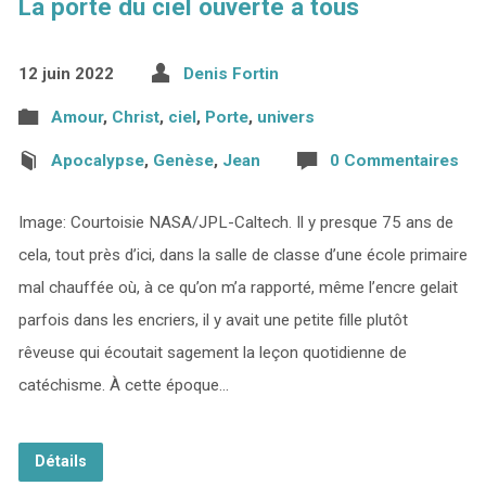
La porte du ciel ouverte à tous
12 juin 2022
Denis Fortin
Amour
,
Christ
,
ciel
,
Porte
,
univers
Apocalypse
,
Genèse
,
Jean
0 Commentaires
Image: Courtoisie NASA/JPL-Caltech. Il y presque 75 ans de
cela, tout près d’ici, dans la salle de classe d’une école primaire
mal chauffée où, à ce qu’on m’a rapporté, même l’encre gelait
parfois dans les encriers, il y avait une petite fille plutôt
rêveuse qui écoutait sagement la leçon quotidienne de
catéchisme. À cette époque…
Détails