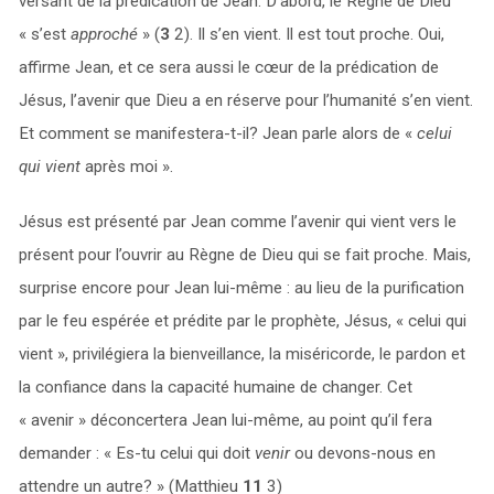
versant de la prédication de Jean. D’abord, le Règne de Dieu
« s’est
approché
» (
3
2). Il s’en vient. Il est tout proche. Oui,
affirme Jean, et ce sera aussi le cœur de la prédication de
Jésus, l’avenir que Dieu a en réserve pour l’humanité s’en vient.
Et comment se manifestera-t-il? Jean parle alors de «
celui
qui vient
après moi ».
Jésus est présenté par Jean comme l’avenir qui vient vers le
présent pour l’ouvrir au Règne de Dieu qui se fait proche. Mais,
surprise encore pour Jean lui-même : au lieu de la purification
par le feu espérée et prédite par le prophète, Jésus, « celui qui
vient », privilégiera la bienveillance, la miséricorde, le pardon et
la confiance dans la capacité humaine de changer. Cet
« avenir » déconcertera Jean lui-même, au point qu’il fera
demander : « Es-tu celui qui doit
venir
ou devons-nous en
attendre un autre? » (Matthieu
11
3)