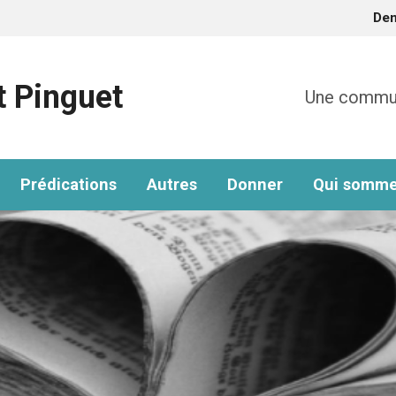
De
t Pinguet
Une communa
Prédications
Autres
Donner
Qui somme