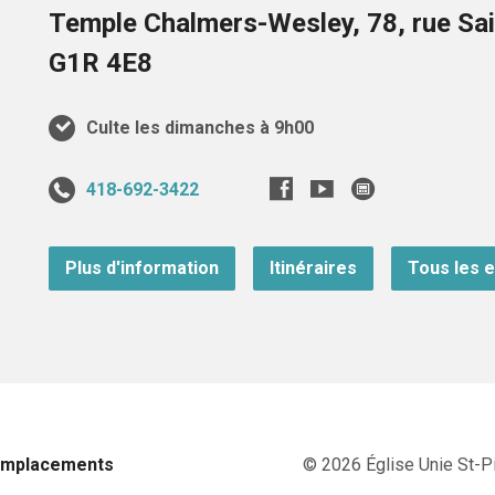
Temple Chalmers-Wesley, 78, rue Sai
G1R 4E8
Culte les dimanches à 9h00
418-692-3422
Plus d'information
Itinéraires
Tous les 
Emplacements
© 2026 Église Unie St-Pi