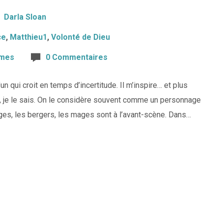
Darla Sloan
ce
,
Matthieu1
,
Volonté de Dieu
mes
0 Commentaires
n qui croit en temps d’incertitude. Il m’inspire… et plus
i, je le sais. On le considère souvent comme un personnage
anges, les bergers, les mages sont à l’avant-scène. Dans…