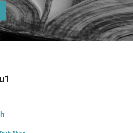
eu1
ph
Darla Sloan