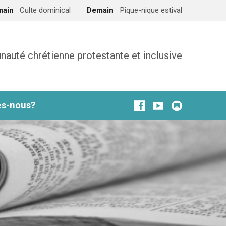
main
Culte dominical
Demain
Pique-nique estival
uté chrétienne protestante et inclusive
s-nous?