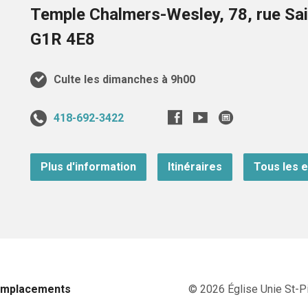
Temple Chalmers-Wesley, 78, rue Sai
G1R 4E8
Culte les dimanches à 9h00
418-692-3422
Plus d'information
Itinéraires
Tous les 
Emplacements
© 2026 Église Unie St-Pi