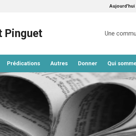
Aujourd'hui
t Pinguet
Une communa
Prédications
Autres
Donner
Qui somme