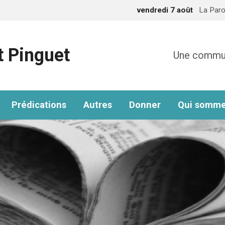
vendredi 7 août
La Paro
t Pinguet
Une communa
Prédications
Autres
Donner
Qui somme