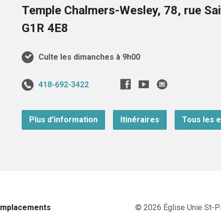
Temple Chalmers-Wesley, 78, rue Sai
G1R 4E8
Culte les dimanches à 9h00
418-692-3422
Plus d'information
Itinéraires
Tous les 
Emplacements
© 2026 Église Unie St-Pi