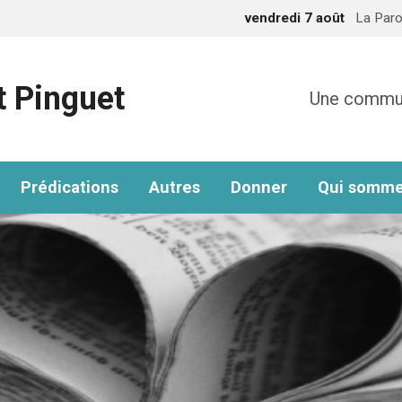
vendredi 7 août
La Paro
t Pinguet
Une communa
Prédications
Autres
Donner
Qui somme