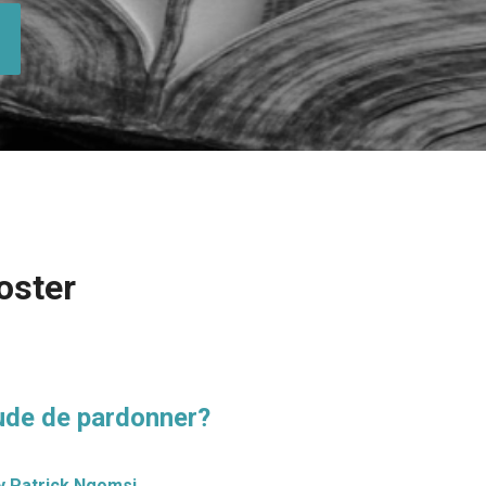
oster
ude de pardonner?
ly Patrick Ngomsi