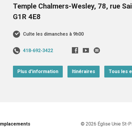
Temple Chalmers-Wesley, 78, rue Sai
G1R 4E8
Culte les dimanches à 9h00
418-692-3422
Plus d'information
Itinéraires
Tous les 
Emplacements
© 2026 Église Unie St-Pi