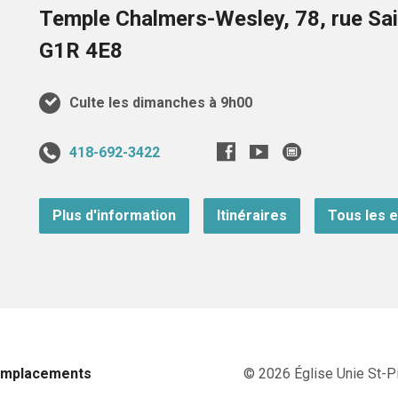
Temple Chalmers-Wesley, 78, rue Sai
G1R 4E8
Culte les dimanches à 9h00
418-692-3422
Plus d'information
Itinéraires
Tous les 
Emplacements
© 2026 Église Unie St-Pi