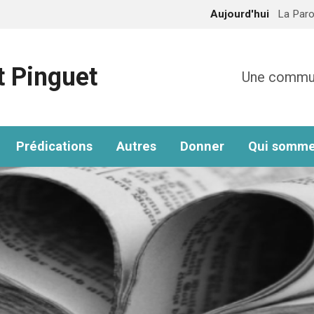
Aujourd'hui
La Paro
t Pinguet
Une communa
Prédications
Autres
Donner
Qui somme