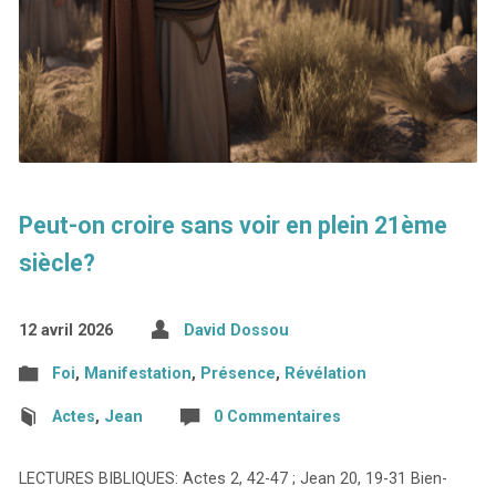
Peut-on croire sans voir en plein 21ème
siècle?
12 avril 2026
David Dossou
Foi
,
Manifestation
,
Présence
,
Révélation
Actes
,
Jean
0 Commentaires
LECTURES BIBLIQUES: Actes 2, 42-47 ; Jean 20, 19-31 Bien-