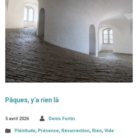
Pâques, y’a rien là
5 avril 2026
Denis Fortin
Plénitude
,
Présence
,
Résurrection
,
Rien
,
Vide