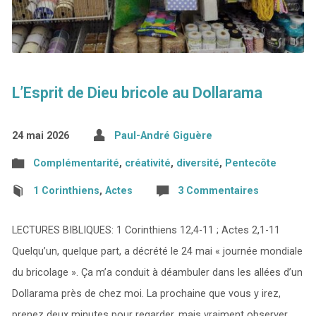
L’Esprit de Dieu bricole au Dollarama
24 mai 2026
Paul-André Giguère
Complémentarité
,
créativité
,
diversité
,
Pentecôte
1 Corinthiens
,
Actes
3 Commentaires
LECTURES BIBLIQUES: 1 Corinthiens 12,4-11 ; Actes 2,1-11
Quelqu’un, quelque part, a décrété le 24 mai « journée mondiale
du bricolage ». Ça m’a conduit à déambuler dans les allées d’un
Dollarama près de chez moi. La prochaine que vous y irez,
prenez deux minutes pour regarder, mais vraiment observer,